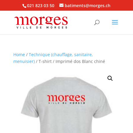
021 823 03 50
batiments@morges.ch
Home
/
Technique (chauffage, sanitaire,
menuisier)
/ T-shirt / Imprimé dos Blanc chiné